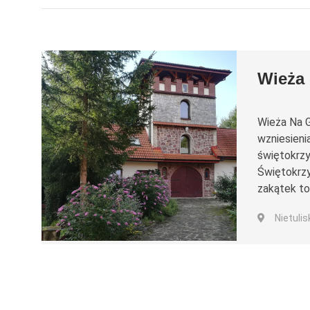
Wieża
Wieża Na G
wzniesieni
świętokrzy
Świętokrzy
zakątek to
Nietuli