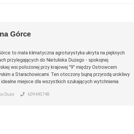
 na Górce
órce to mała klimatyczna agroturystyka ukryta na pięknych
ach przylegających do Nietuliska Dużego - spokojnej
skiej wsi położonej przy krajowej "9" między Ostrowcem
skim a Starachowicami. Ten otoczony bujną przyrodą urokliwy
 idealne miejsce dla wszystkich szukających wytchnienia.
sko Duże
609445748