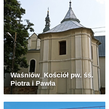
Waśniów_Kościół pw. śś.
Piotra i Pawła