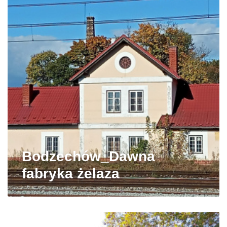
Bodzechów_Dawna
fabryka żelaza