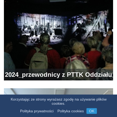
2024_przewodnicy z PTTK Oddziału
Świętokrzyskiego im. Stanisława
Jeżewskiego w Ostrowcu
Korzystając ze strony wyrażasz zgodę na używanie plików
cookies.
Świętokrzyskim podczas zwiedzania
Polityka prywatności
Polityka cookies
OK