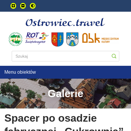
Przejdź
do
treści
głownej
Menu obiektów
Galerie
Spacer po osadzie