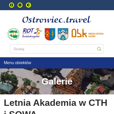
Przejdź
do
treści
głownej
Menu obiektów
Galerie
Letnia Akademia w CTH