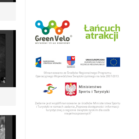
Sfinansowano ze Środków Regionalnego Programu
Operacyjnego Województwa Świętokrzyskiego na lata 2007-2013.
Zadanie jest współfinansowane ze środków Ministerstwa Sportu
i Turystyki w ramach zadania „Poprawa dostępności informacji
turystycznej o regionie świętokrzyskim dla osób
niepełnosprawnych“