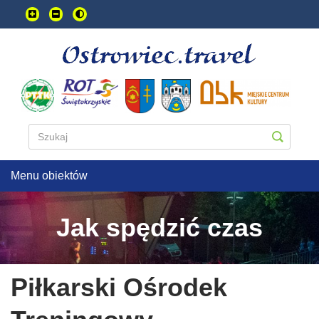
Przejdź
do
treści
głownej
Menu obiektów
Jak spędzić czas
Piłkarski Ośrodek