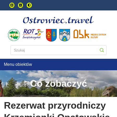
Przejdź
do
treści
głownej
Menu obiektów
Co zobaczyć
Rezerwat przyrodniczy