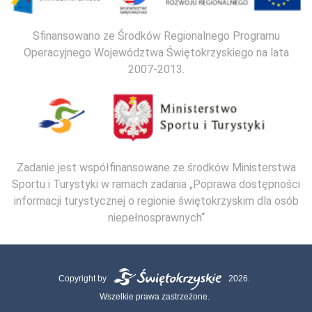
Sfinansowano ze Środków Regionalnego Programu
Operacyjnego Województwa Świętokrzyskiego na lata
2007-2013.
Zadanie jest współfinansowane ze środków Ministerstwa
Sportu i Turystyki w ramach zadania „Poprawa dostępności
informacji turystycznej o regionie świętokrzyskim dla osób
niepełnosprawnych“
Copyright by
2026.
Wszelkie prawa zastrzeżone.