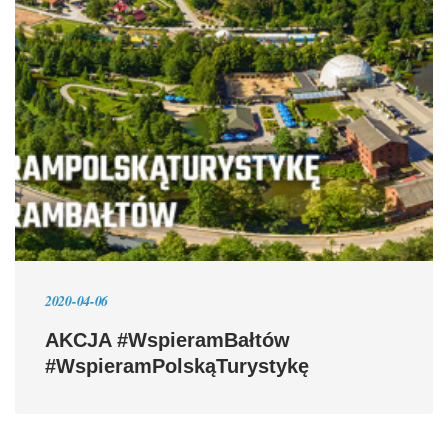
2020-04-06
AKCJA #WspieramBałtów
#WspieramPolskąTurystykę