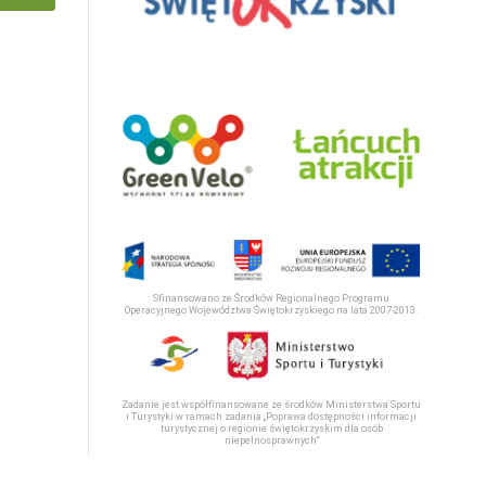
Sfinansowano ze Środków Regionalnego Programu
Operacyjnego Województwa Świętokrzyskiego na lata 2007-2013.
Zadanie jest współfinansowane ze środków Ministerstwa Sportu
i Turystyki w ramach zadania „Poprawa dostępności informacji
turystycznej o regionie świętokrzyskim dla osób
niepełnosprawnych“