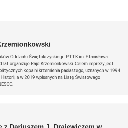
 Krzemionkowski
ków Oddziału Świętokrzyskiego PTTK im. Stanisława
 lat organizuje Rajd Krzemionkowski. Celem imprezy jest
litycznych kopalni krzemienia pasiastego, uznanych w 1994
 Historii, a w 2019 wpisanych na Listę Światowego
NESCO.
e z Dariuszem J. Drajewiczem w