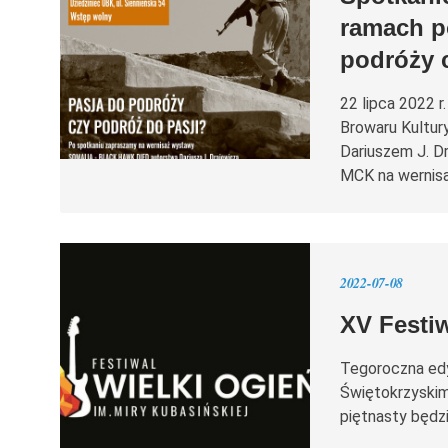
ramach p
podróży 
22 lipca 2022 r
Browaru Kultur
Dariuszem J. Dr
MCK na wernisa
2022-07-08
XV Festiw
Tegoroczna edy
Świętokrzyskim
piętnasty będz