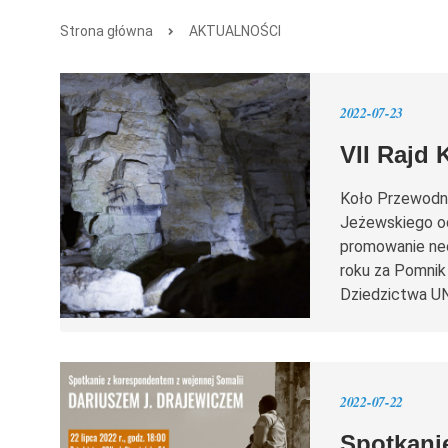
Strona główna
AKTUALNOŚCI
2022-07-23
VII Rajd
Koło Przewodni
Jeżewskiego od
promowanie neo
roku za Pomnik
Dziedzictwa U
2022-07-22
Spotkani