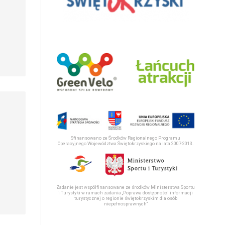
Sfinansowano ze Środków Regionalnego Programu
Operacyjnego Województwa Świętokrzyskiego na lata 2007-2013.
Zadanie jest współfinansowane ze środków Ministerstwa Sportu
i Turystyki w ramach zadania „Poprawa dostępności informacji
turystycznej o regionie świętokrzyskim dla osób
niepełnosprawnych“