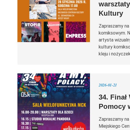
warsztat
Kultury
Zapraszamy na 
komiksowym. Na
artysta wizualny
kultury komiks
kleju i nożyczek
2026-01-21
34. Finał
Pomocy w
Zapraszamy na 
Miejskiego Cen