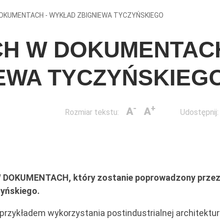
OKUMENTACH - WYKŁAD ZBIGNIEWA TYCZYŃSKIEGO
H W DOKUMENTACH
EWA TYCZYŃSKIEG
-
+
A
A
Rozmiar tekstu:
Udostępnij:
 DOKUMENTACH, który zostanie poprowadzony prze
yńskiego.
rzykładem wykorzystania postindustrialnej architektur