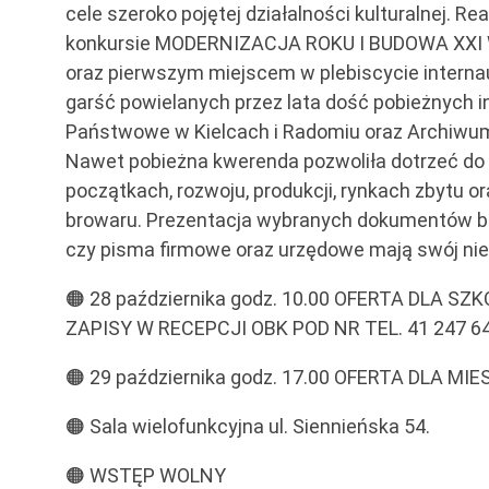
cele szeroko pojętej działalności kulturalnej. R
konkursie MODERNIZACJA ROKU I BUDOWA XXI W
oraz pierwszym miejscem w plebiscycie intern
garść powielanych przez lata dość pobieżnych 
Państwowe w Kielcach i Radomiu oraz Archiwu
Nawet pobieżna kwerenda pozwoliła dotrzeć do
początkach, rozwoju, produkcji, rynkach zbytu 
browaru. Prezentacja wybranych dokumentów będz
czy pisma firmowe oraz urzędowe mają swój nie
🟠 28 października godz. 10.00 OFERTA DLA SZK
ZAPISY W RECEPCJI OBK POD NR TEL. 41 247 64
🟠 29 października godz. 17.00 OFERTA DLA 
🟠 Sala wielofunkcyjna ul. Siennieńska 54.
🟠 WSTĘP WOLNY