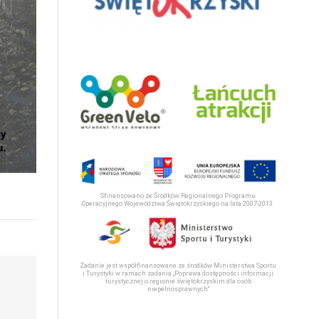
Sfinansowano ze Środków Regionalnego Programu
Operacyjnego Województwa Świętokrzyskiego na lata 2007-2013.
Zadanie jest współfinansowane ze środków Ministerstwa Sportu
i Turystyki w ramach zadania „Poprawa dostępności informacji
turystycznej o regionie świętokrzyskim dla osób
niepełnosprawnych“