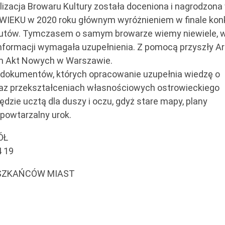
ealizacja Browaru Kultury została doceniona i nagrodzona
IEKU w 2020 roku głównym wyróżnieniem w finale kon
autów. Tymczasem o samym browarze wiemy niewiele, 
informacji wymagała uzupełnienia. Z pomocą przyszły A
m Akt Nowych w Warszawie.
 dokumentów, których opracowanie uzupełnia wiedzę o
oraz przekształceniach własnościowych ostrowieckiego
ie ucztą dla duszy i oczu, gdyż stare mapy, plany
powtarzalny urok.
ÓŁ
 19
MIESZKAŃCÓW MIAST