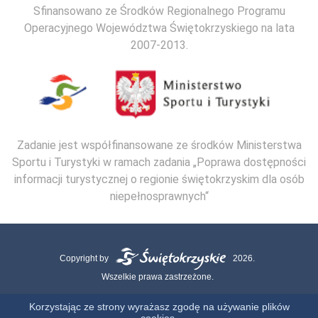
Sfinansowano ze Środków Regionalnego Programu
Operacyjnego Województwa Świętokrzyskiego na lata
2007-2013.
Zadanie jest współfinansowane ze środków Ministerstwa
Sportu i Turystyki w ramach zadania „Poprawa dostępności
informacji turystycznej o regionie świętokrzyskim dla osób
niepełnosprawnych“
Copyright by
2026.
Wszelkie prawa zastrzeżone.
Mapa strony
Kontakt
Polityka Cookies
Polityka Prywatności
Korzystając ze strony wyrażasz zgodę na używanie plików